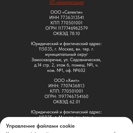
ИТ-аккредитация
ООО «Селекти»
ИНН 7736313541
КПП 770501001
ОГРН 1177746962579
ОКВЭД 78.10
Юридический и фактический адрес:
115035, г. Москва, вн. тер. г.
муниципальный округ
Замоскворечье, ул. Садовническая,
д.14 стр. 2, этаж 6, помещ. №I, ч.
ком. №1, оф. №602
ООО «Хинт»
ИНН: 7707436813
КПП: 770501001
ОГРН: 1197746754160
ОКВЭД 62.01
Юридический и фактический адрес:
115035, г. Москва, вн. тер. г.
муниципальный округ
Управление файлами cookie
Замоскворечье, ул. Садовническая,