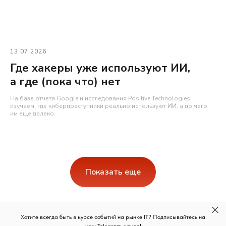
13.07.2026
Где хакеры уже используют ИИ,
а где (пока что) нет
На базе отчета Google и исследования Positive Technologies
изучаем, где киберпреступники реально используют ИИ, а до чего
им еще далеко.
Показать еще
Хотите всегда быть в курсе событий на рынке IT? Подписывайтесь на
наш Telegram-канал!