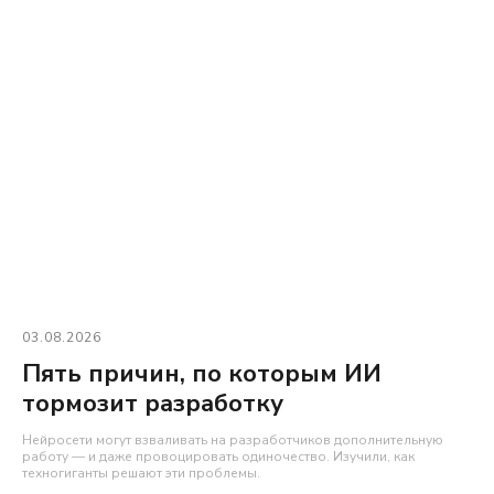
03.08.2026
Пять причин, по которым ИИ
тормозит разработку
Нейросети могут взваливать на разработчиков дополнительную
работу — и даже провоцировать одиночество. Изучили, как
техногиганты решают эти проблемы.