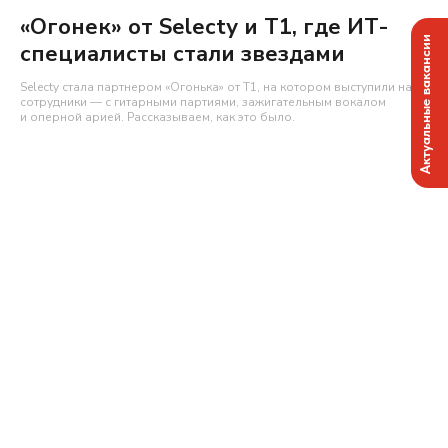
«Огонек» от Selecty и Т1, где ИТ-
Актуальные вакансии
специалисты стали звездами
Selecty стала партнером «Огонька» от Т1, на котором выступили наши
сотрудники — с гитарными партиями, зажигательным вокалом
и оперной арией. Рассказываем, как это было.