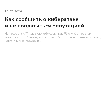
15.07.2026
Как сообщить о кибератаке
и не поплатиться репутацией
На подкасте «ИТ-коктейль» обсудили, как PR-службам разных
компаний — от банков до фэшн-ритейла — реагировать на взломы,
когда они уже произошли.