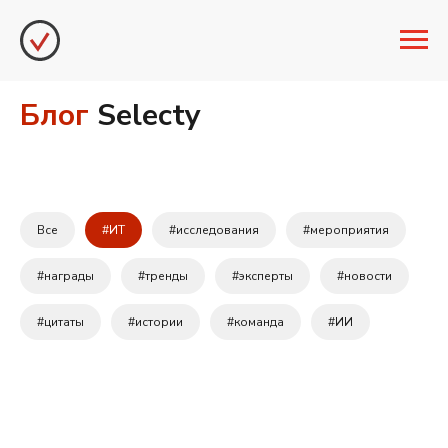
Блог
Selecty
Все
#ИТ
#исследования
#мероприятия
#награды
#тренды
#эксперты
#новости
#цитаты
#истории
#команда
#ИИ