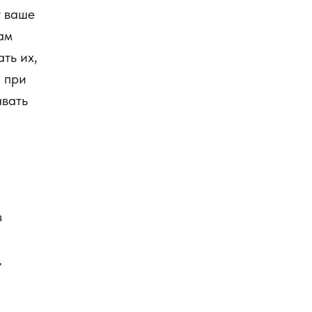
т ваше
ам
ть их,
, при
авать
з
,