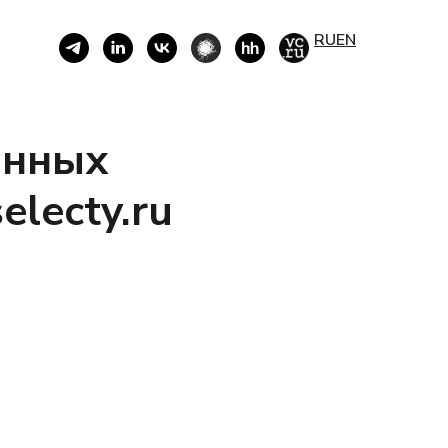
RU
EN
анных
lecty.ru