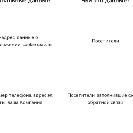
ональные данные
Чьи это данные?
-адрес, данные о
Посетители
ложении, cookie файлы
ер телефона, адрес эл.
Посетители, заполнившие ф
ты, ваша Компания
обратной связи