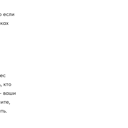
о если
йках
рес
, кто
– ваши
ите,
ть.