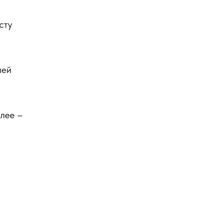
сту
шей
лее –