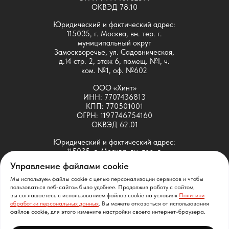
ОКВЭД 78.10
Юридический и фактический адрес:
115035, г. Москва, вн. тер. г.
муниципальный округ
Замоскворечье, ул. Садовническая,
д.14 стр. 2, этаж 6, помещ. №I, ч.
ком. №1, оф. №602
ООО «Хинт»
ИНН: 7707436813
КПП: 770501001
ОГРН: 1197746754160
ОКВЭД 62.01
Юридический и фактический адрес:
115035, г. Москва, вн. тер. г.
муниципальный округ
Управление файлами cookie
Замоскворечье, ул. Садовническая,
д.14 стр. 2, этаж 6, помещ. №I, ч.
Мы используем файлы cookie с целью персонализации сервисов и чтобы
пользоваться веб-сайтом было удобнее. Продолжив работу с сайтом,
ком. №1, оф. №601
вы соглашаетесь с использованием файлов cookie на условиях
Политики
обработки персональных данных
. Вы можете отказаться от использования
ООО «Хинт» принадлежит исключительное право на
файлов cookie, для этого измените настройки своего интернет-браузера.
следующие ПО собственной разработки: SDMT
(свидетельство Роспатента № 2021664037), SATT