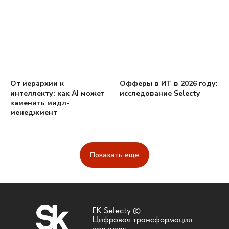
От иерархии к
Офферы в ИТ в 2026 году:
интеллекту: как AI может
исследование Selecty
заменить мидл-
менеджмент
Показать еще
ГК Selecty ©
Цифровая трансформация
под ключ