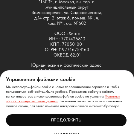
115035, г. Москва, вн. тер. г.
муниципальный округ
Замоскворечье, ул. Садовническая,
д.14 стр. 2, этаж 6, помещ. №I, ч.
ком. №1, оф. №602
ООО «Хинт»
ИНН: 7707436813
КПП: 770501001
ОГРН: 1197746754160
ОКВЭД 62.01
Юридический и фактический адрес:
115035, г. Москва, вн. тер. г.
муниципальный округ
Управление файлами cookie
Замоскворечье, ул. Садовническая,
д.14 стр. 2, этаж 6, помещ. №I, ч.
Мы используем файлы cookie с целью персонализации сервисов и чтобы
ком. №1, оф. №601
пользоваться веб-сайтом было удобнее. Продолжив работу с сайтом,
вы соглашаетесь с использованием файлов cookie на условиях
Политики
обработки персональных данных
. Вы можете отказаться от использования
ООО «Хинт» принадлежит исключительное право на
файлов cookie, для этого измените настройки своего интернет-браузера.
следующие ПО собственной разработки: SDMT
(свидетельство Роспатента № 2021664037), SATT
ПРОДОЛЖИТЬ
(свидетельство Роспатента № 2021663917)