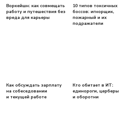
Воркейшн: как совмещать
10 типов токсичных
работу и путешествия без
боссов: игнорщик,
вреда для карьеры
пожарный и их
подражатели
Как обсуждать зарплату
Кто обитает в ИТ:
на собеседовании
единороги, церберы
и текущей работе
и оборотни