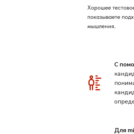
Хорошее тестовое
показываете подх
мышления.
С помо
кандид
понима
кандид
опреде
Для mi