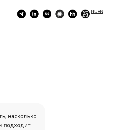
RU
EN
ь, насколько
ам подходит