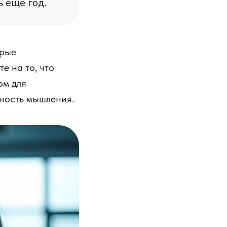
 еще год.
орые
е на то, что
ом для
чность мышления.