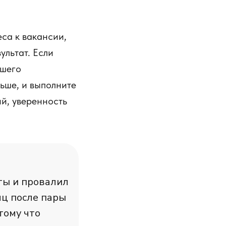
еса к вакансии,
ультат. Если
чшего
ьше, и выполните
й, уверенность
ты и провалил
яц после пары
тому что