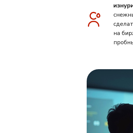
изнур
снежны
сделат
на бир
пробны