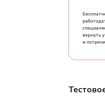
Бесплатн
работода
специалис
вернуть 
и потрени
Тестово