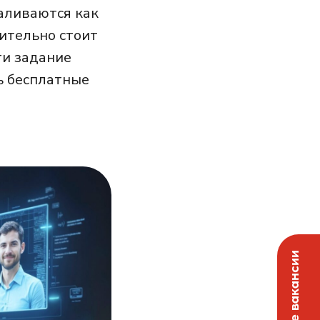
валиваются как
вительно стоит
ти задание
ь бесплатные