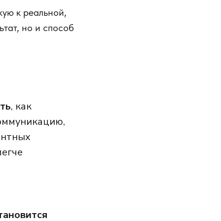
кую к реальной,
ьтат, но и способ
ять
, как
коммуникацию,
антных
легче
тановится