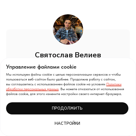
Святослав Велиев
Технический лидер ГК Selecty
Управление файлами cookie
«Главное начать! Никто не приходит в
Мы используем файлы cookie с целью персонализации сервисов и чтобы
пользоваться веб-сайтом было удобнее. Продолжив работу с сайтом,
индустрию готовым управленцем — все
вы соглашаетесь с использованием файлов cookie на условиях
Политики
обработки персональных данных
. Вы можете отказаться от использования
учатся на практике, будь то
файлов cookie, для этого измените настройки своего интернет-браузера.
собственные «шишки» или
наработанный годами опыт акул
ПРОДОЛЖИТЬ
рынка.
НАСТРОЙКИ
Все страхи и сомнения только у нас в
голове. Просто не зацикливайтесь на