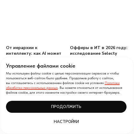
От иерархии к
Офферы в ИТ в 2026 году:
интеллекту: как AI может
исследование Selecty
заменить мидл-
менеджмент
Управление файлами cookie
Мы используем файлы cookie с целью персонализации сервисов и чтобы
пользоваться веб-сайтом было удобнее. Продолжив работу с сайтом,
вы соглашаетесь с использованием файлов cookie на условиях
Политики
обработки персональных данных
. Вы можете отказаться от использования
Показать еще
файлов cookie, для этого измените настройки своего интернет-браузера.
ПРОДОЛЖИТЬ
Хотите всегда быть в курсе событий на рынке IT? Подписывайтесь на
наш Telegram-канал!
ГК Selecty ©
НАСТРОЙКИ
ПЕРЕЙТИ В TELEGRAM
Цифровая трансформация
под ключ