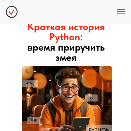
Блог
Краткая история
Python:
время приручить
змея