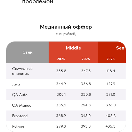
проблемой.
Медианный оффер
тыс. рублей,
Middle
Senior
Стек
2025
2026
2025
Системный
355.8
347.5
418.4
аналитик
Java
344.9
336.8
427.9
QA Auto
300.1
330.8
371.0
QA Manual
236.5
264.8
336.0
Frontend
368.9
345.0
403.3
Python
279.3
393.3
435.3