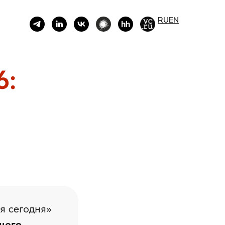
RU
EN
6:
я сегодня»
щего.