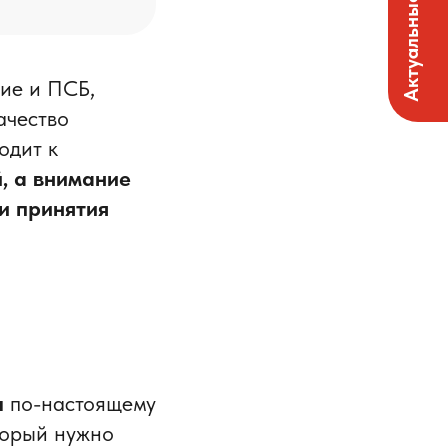
Актуальные вакансии
ие и ПСБ,
ачество
одит к
, а внимание
и принятия
ы
по-настоящему
торый нужно