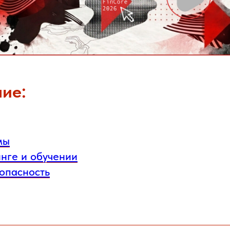
ие:
мы
нге и обучении
зопасность