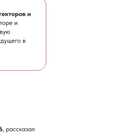
текторов и
торе и
овую
дущего в
6
, рассказал