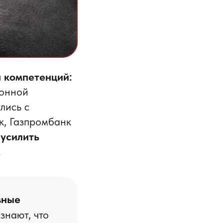
 компетенций:
ионной
лись с
, Газпромбанк
ы
усилить
.
вные
знают, что