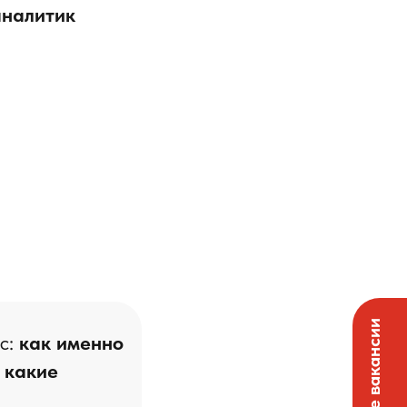
аналитик
с:
как именно
 какие