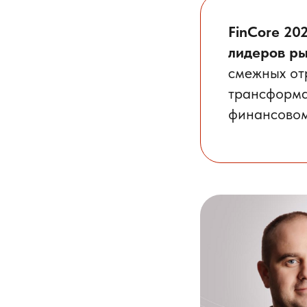
FinCore 20
лидеров р
смежных от
трансформа
финансовом