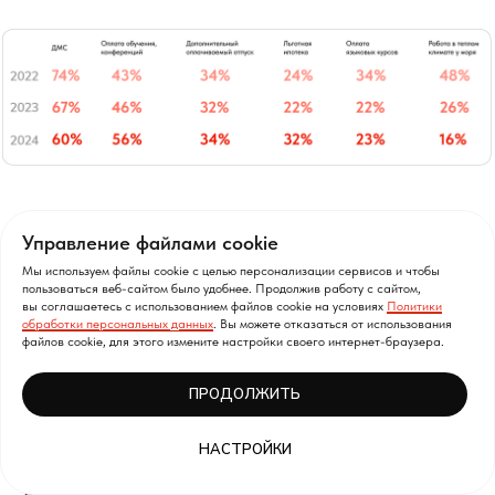
Специальных мер по «обратной
Управление файлами cookie
релокации» не потребовалась, как и
Мы используем файлы cookie с целью персонализации сервисов и чтобы
пользоваться веб-сайтом было удобнее. Продолжив работу с сайтом,
предсказывал
глава Минцифры Максут
вы соглашаетесь с использованием файлов cookie на условиях
Политики
Шадаев.
Запрос на работу у моря упал с
обработки персональных данных
. Вы можете отказаться от использования
файлов cookie, для этого измените настройки своего интернет-браузера.
48% до 16% в течение трех лет. В пользу
этого говорят и другие цифры.
ПРОДОЛЖИТЬ
Возможность работать на проекте из-за
НАСТРОЙКИ
границы была важна трети респондентов
в 2022 году, и только 15% в 2024 году.