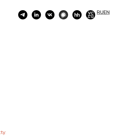
RU
EN
ty: