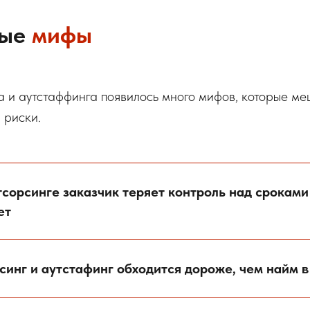
ные
мифы
а и аутстаффинга появилось много мифов, которые м
 риски.
тсорсинге заказчик теряет контроль над сроками
ет
инг и аутстафинг обходится дороже, чем найм в