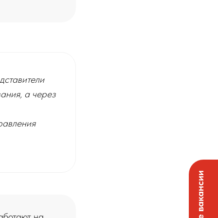
дставители
ания, а через
правления
аботают на