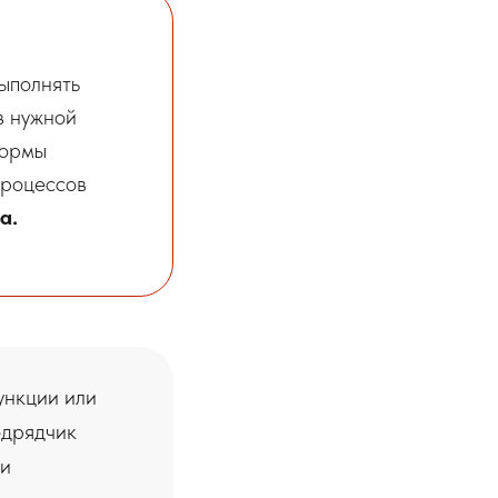
ыполнять
в нужной
формы
процессов
а.
ункции или
одрядчик
 и