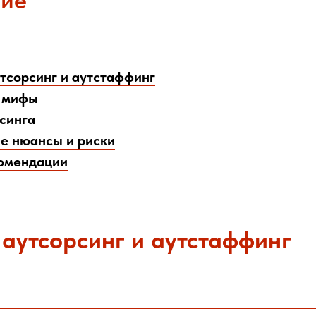
ие
утсорсинг и аутстаффинг
 мифы
синга
е нюансы и риски
комендации
е
аутсорсинг и аутстаффинг