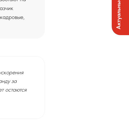
Актуальные вакансии
казчик
 кадровые,
ускорения
анду за
ат остаются