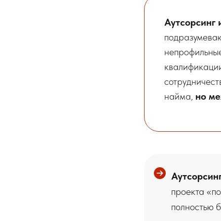
Аутсорсинг 
подразумеваю
непрофильные
квалификации
сотрудничест
найма,
но ме
Аутсорсин
проекта «по
полностью б