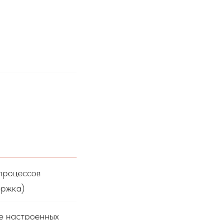
процессов
ержка)
е настроенных