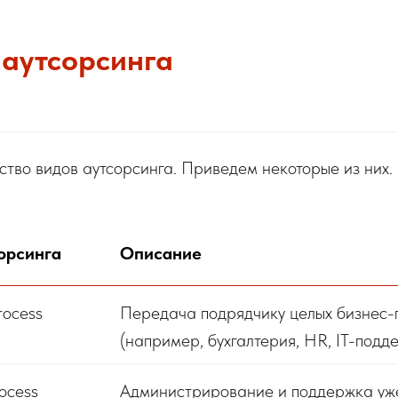
ы
аутсорсинга
тво видов аутсорсинга. Приведем некоторые из них.
орсинга
Описание
rocess
Передача подрядчику целых бизнес-
(например, бухгалтерия, HR, IT-подд
rocess
Администрирование и поддержка уж