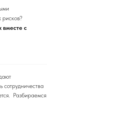
ными
х рисков?
 вместе с
едают
ь сотрудничества
ется. Разбираемся