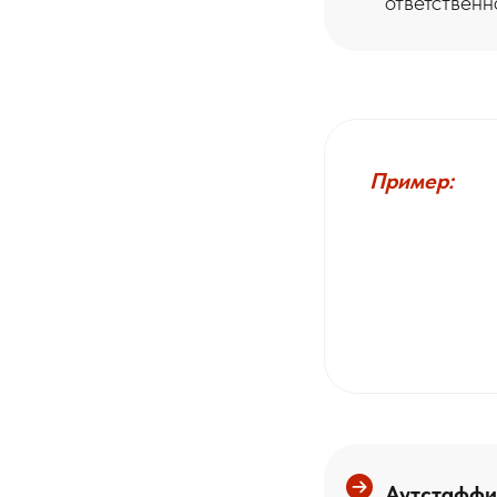
ответственн
Пример:
Аутстаффи