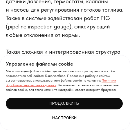
датчики давления, термостаты, клапаны
и насосы для регулирования потоков топлива.
Также в системе задействован робот PIG
(pipeline inspection gauge), фиксирующий
любые отклонения от нормы.
Такая сложная и интегрированная структура
оказалась уязвимой. Вредоносное ПО
Управление файлами cookie
проникло через фишинг, зашифровало данные
Мы используем файлы cookie с целью персонализации сервисов и чтобы
и вызвало требование выкупа в биткойнах.
пользоваться веб-сайтом было удобнее. Продолжив работу с сайтом,
вы соглашаетесь с использованием файлов cookie на условиях
Политики
обработки персональных данных
. Вы можете отказаться от использования
файлов cookie, для этого измените настройки своего интернет-браузера.
Хронология
Атака началась 7 мая 2021 года, когда
ПРОДОЛЖИТЬ
DarkSide внедрили свое ПО в системы
Colonial Pipeline. Компания была вынуждена
НАСТРОЙКИ
остановить работу трубопроводов, что