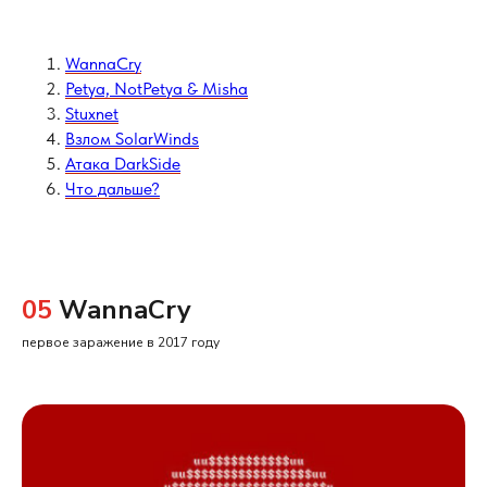
WannaCry
Petya, NotPetya & Misha
Stuxnet
Взлом SolarWinds
Атака DarkSide
Что дальше?
05
WannaCry
первое заражение в 2017 году