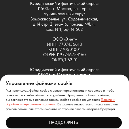
Юридический и фактический адрес:
115035, г. Москва, вн. тер. г.
муниципальный округ
Замоскворечье, ул. Садовническая,
д.14 стр. 2, этаж 6, помещ. №I, ч.
ком. №1, оф. №602
ООО «Хинт»
ИНН: 7707436813
КПП: 770501001
ОГРН: 1197746754160
ОКВЭД 62.01
Юридический и фактический адрес:
115035, г. Москва, вн. тер. г.
муниципальный округ
Управление файлами cookie
Замоскворечье, ул. Садовническая,
д.14 стр. 2, этаж 6, помещ. №I, ч.
Мы используем файлы cookie с целью персонализации сервисов и чтобы
ком. №1, оф. №601
пользоваться веб-сайтом было удобнее. Продолжив работу с сайтом,
вы соглашаетесь с использованием файлов cookie на условиях
Политики
обработки персональных данных
. Вы можете отказаться от использования
ООО «Хинт» принадлежит исключительное право на
файлов cookie, для этого измените настройки своего интернет-браузера.
следующие ПО собственной разработки: SDMT
(свидетельство Роспатента № 2021664037), SATT
ПРОДОЛЖИТЬ
(свидетельство Роспатента № 2021663917)