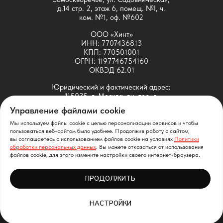
д.14 стр. 2, этаж 6, помещ. №I, ч.
ком. №1, оф. №602
ООО «Хинт»
ИНН: 7707436813
КПП: 770501001
ОГРН: 1197746754160
ОКВЭД 62.01
Юридический и фактический адрес:
115035, г. Москва, вн. тер. г.
муниципальный округ
Управление файлами cookie
Замоскворечье, ул. Садовническая,
д.14 стр. 2, этаж 6, помещ. №I, ч.
Мы используем файлы cookie с целью персонализации сервисов и чтобы
ком. №1, оф. №601
пользоваться веб-сайтом было удобнее. Продолжив работу с сайтом,
вы соглашаетесь с использованием файлов cookie на условиях
Политики
обработки персональных данных
. Вы можете отказаться от использования
ООО «Хинт» принадлежит исключительное право на
файлов cookie, для этого измените настройки своего интернет-браузера.
следующие ПО собственной разработки: SDMT
(свидетельство Роспатента № 2021664037), SATT
ПРОДОЛЖИТЬ
(свидетельство Роспатента № 2021663917)
НАСТРОЙКИ
made by
aucs