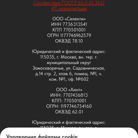
Соответствие ГОСТ Р 66.0.01-2017
ИТ-аккредитация
ООО «Селекти»
ИНН 7736313541
КПП 770501001
ОГРН 1177746962579
ОКВЭД 78.10
Юридический и фактический адрес:
115035, г. Москва, вн. тер. г.
муниципальный округ
Замоскворечье, ул. Садовническая,
д.14 стр. 2, этаж 6, помещ. №I, ч.
ком. №1, оф. №602
ООО «Хинт»
ИНН: 7707436813
КПП: 770501001
ОГРН: 1197746754160
ОКВЭД 62.01
Юридический и фактический адрес:
115035, г. Москва, вн. тер. г.
муниципальный округ
Управление файлами cookie