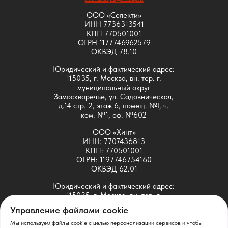
ООО «Селекти»
ИНН 7736313541
КПП 770501001
ОГРН 1177746962579
ОКВЭД 78.10
Юридический и фактический адрес:
115035, г. Москва, вн. тер. г.
муниципальный округ
Замоскворечье, ул. Садовническая,
д.14 стр. 2, этаж 6, помещ. №I, ч.
ком. №1, оф. №602
ООО «Хинт»
ИНН: 7707436813
КПП: 770501001
ОГРН: 1197746754160
ОКВЭД 62.01
Юридический и фактический адрес:
115035, г. Москва, вн. тер. г.
муниципальный округ
Управление файлами cookie
Замоскворечье, ул. Садовническая,
д.14 стр. 2, этаж 6, помещ. №I, ч.
Мы используем файлы cookie с целью персонализации сервисов и чтобы