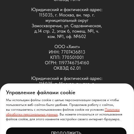
Юридический и фактический адрес:
115035, г. Москва, вн. тер. г.
муниципальный округ
Замоскворечье, ул. Садовническая,
д.14 стр. 2, этаж 6, помещ. №I, ч.
ком. №1, оф. №602
ООО «Хинт»
ИНН: 7707436813
КПП: 770501001
ОГРН: 1197746754160
ОКВЭД 62.01
Юридический и фактический адрес:
115035, г. Москва, вн. тер. г.
муниципальный округ
Управление файлами cookie
Замоскворечье, ул. Садовническая,
д.14 стр. 2, этаж 6, помещ. №I, ч.
Мы используем файлы cookie с целью персонализации сервисов и чтобы
ком. №1, оф. №601
пользоваться веб-сайтом было удобнее. Продолжив работу с сайтом,
вы соглашаетесь с использованием файлов cookie на условиях
Политики
обработки персональных данных
. Вы можете отказаться от использования
ООО «Хинт» принадлежит исключительное право на
файлов cookie, для этого измените настройки своего интернет-браузера.
следующие ПО собственной разработки: SDMT
(свидетельство Роспатента № 2021664037), SATT
ПРОДОЛЖИТЬ