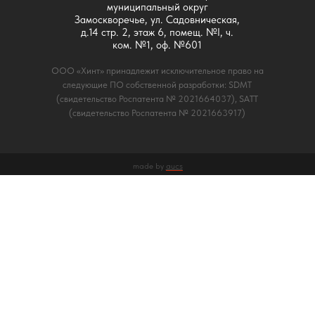
муниципальный округ
Замоскворечье, ул. Садовническая,
д.14 стр. 2, этаж 6, помещ. №I, ч.
ком. №1, оф. №601
ООО «Хинт» принадлежит исключительное право на
следующие ПО собственной разработки: SDMT
(свидетельство Роспатента № 2021664037), SATT
(свидетельство Роспатента № 2021663917)
made by
aucs