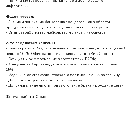
- Понимание требований нормативных актов по защите
информации.
▫️Будет плюсом:
- Знание и понимание банковских процессов, как в области
продуктов сервисов для юр. лиц, так и принципов их учета;
- Опыт разработки тест-кейсов, тест-планов и чек-листов.
▫️Что предлагает компания:
- График работы: 5/2, гибкое начало раюочего дня, пт сокращенный
день до 16.45. Офис расположен рядом с метро Китай-город;
- Официальное оформление в соответствии ТК РФ;
- Конкурентный уровень дохода: оклад+премии, годовая премия
15%;
- Медицинская страховка, страховка для выезжающих за границу;
- Доплата к отпускным и больничному листу;
- Дополнительные льготы при заключение брака и рождение детей
Формат работы: Офис