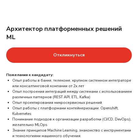
Архитектор платформенных решений
ML
Откликнуться
Пожелания к кандидату:
Опыт работы в банке, телекоме, крупном системном интеграторе
или консалтинговой компании от 2х лет
Опыт построения интеграций между системами с использованием
различных паттернов (REST API, ETL, Kafka)
Опыт проектирования микросервисных решений
Опыт работы с платформами контейнеризации: Openshift,
Kubernetes
Понимание подходов к организации разработки (CI/CD, DevOps),
желательно MLOps
Знание принципов Machine Learning, знакомство с инструментами
и технологиями машинного обучения