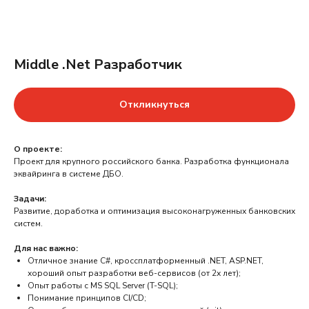
Middle .Net Разработчик
Откликнуться
О проекте:
Проект для крупного российского банка. Разработка функционала
эквайринга в системе ДБО.
Задачи:
Развитие, доработка и оптимизация высоконагруженных банковских
систем.
Для нас важно:
Отличное знание C#, кроссплатформенный .NET, ASP.NET,
хороший опыт разработки веб-сервисов (от 2х лет);
Опыт работы с MS SQL Server (T-SQL);
Понимание принципов CI/CD;