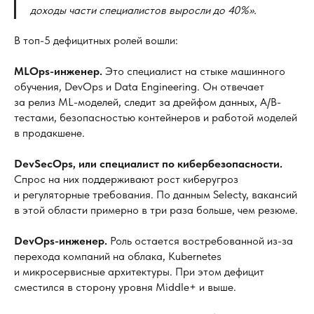
доходы части специалистов выросли до
40%».
В топ-5 дефицитных ролей вошли:
MLOps-инженер.
Это специалист на стыке машинного
обучения, DevOps и Data Engineering. Он отвечает
за релиз ML-моделей, следит за дрейфом данных, A/B-
тестами, безопасностью контейнеров и работой моделей
в продакшене.
DevSecOps, или специалист по
кибербезопасности.
Спрос на них поддерживают рост киберугроз
и регуляторные требования. По данным Selecty, вакансий
в этой области примерно в три раза больше, чем резюме.
DevOps-инженер.
Роль остается востребованной из-за
перехода компаний на облака, Kubernetes
и микросервисные архитектуры. При этом дефицит
сместился в сторону уровня Middle+ и выше.