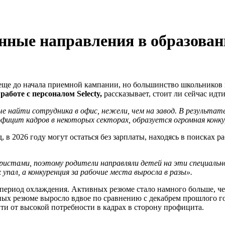
анные направления в образован
е до начала приемной кампании, но большинство школьников все
работе с персоналом Selecty,
рассказывает, стоит ли сейчас идт
е найти сотрудника в офис, нежели, чем на завод. В результа
фицит кадров в некоторых секторах, образуется огромная конку
 в 2026 году могут остаться без зарплаты, находясь в поисках 
 юристами, поэтому родители направляли детей на эти специаль
 упал, а конкуренция за рабочие места выросла в разы».
период охлаждения. Активных резюме стало намного больше, чем 
х резюме выросло вдвое по сравнению с декабрем прошлого года
йти от высокой потребности в кадрах в сторону профицита.