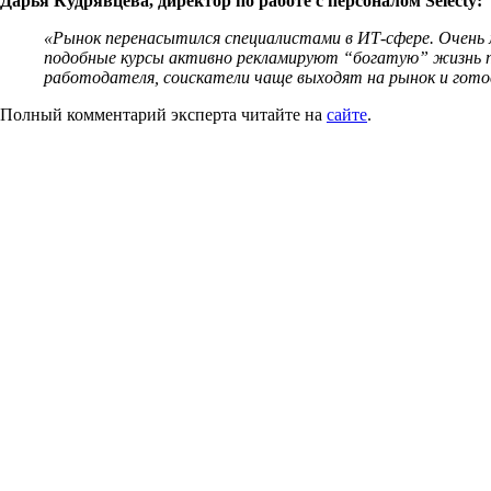
Дарья Кудрявцева, директор по работе с персоналом Selecty:
«Рынок перенасытился специалистами в ИТ-сфере. Очень 
подобные курсы активно рекламируют “богатую” жизнь пр
работодателя, соискатели чаще выходят на рынок и го
Полный комментарий эксперта читайте на
сайте
.