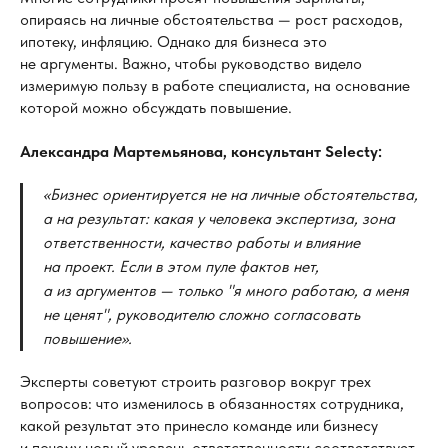
опираясь на личные обстоятельства — рост расходов,
ипотеку, инфляцию. Однако для бизнеса это
не аргументы. Важно, чтобы руководство видело
измеримую пользу в работе специалиста, на основание
которой можно обсуждать повышение.
Александра Мартемьянова, консультант Selecty:
«Бизнес ориентируется не
на
личные обстоятельства,
а
на
результат: какая у
человека экспертиза, зона
ответственности, качество работы и
влияние
на
проект. Если в
этом пуле фактов нет,
а
из
аргументов
— только "я
много работаю, а
меня
не
ценят", руководителю сложно согласовать
повышение».
Эксперты советуют строить разговор вокруг трех
вопросов: что изменилось в обязанностях сотрудника,
какой результат это принесло команде или бизнесу
и почему новый уровень ответственности соответствует