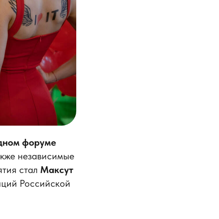
дном форуме
акже независимые
ятия стал
Максут
аций Российской