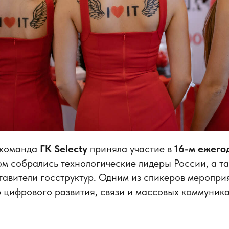
команда
ГК Selecty
приняла участие в
16-м ежего
ром собрались технологические лидеры России, а т
тавители госструктур. Одним из спикеров меропри
р цифрового развития, связи и массовых коммуник