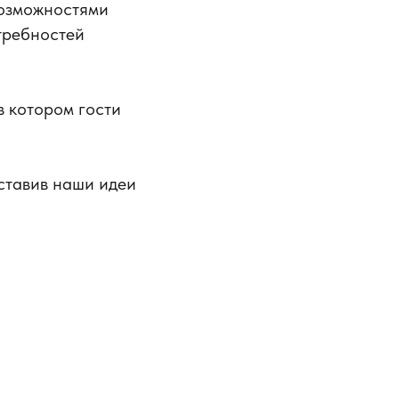
возможностями
требностей
 в котором гости
ставив наши идеи