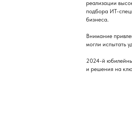
реализации высок
подборa ИТ-специ
бизнеса.
Внимание привл
могли испытать у
2024-й юбилейны
и решения на кл