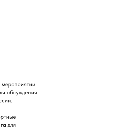
м мероприятии
для обсуждения
ссии.
ертные
нга
для