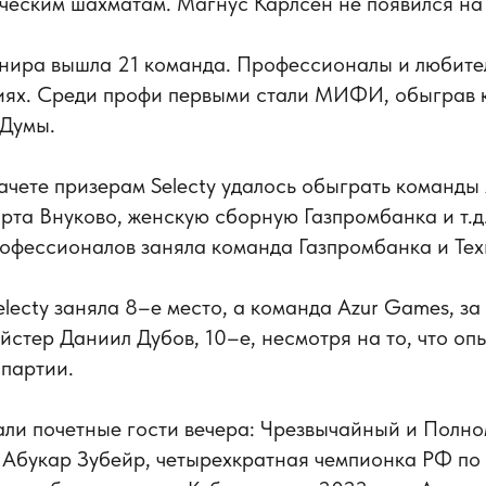
ческим шахматам. Магнус Карлсен не появился на
рнира вышла 21 команда. Профессионалы и любите
риях. Среди профи первыми стали МИФИ, обыграв 
 Думы.
ачете призерам Selecty удалось обыграть команд
рта Внуково, женскую сборную Газпромбанка и т.д
офессионалов заняла команда Газпромбанка и Тех
electy заняла 8–е место, а команда Azur Games, за
йстер Даниил Дубов, 10–е, несмотря на то, что о
 партии.
али почетные гости вечера: Чрезвычайный и Полн
Абукар Зубейр, четырехкратная чемпионка РФ по