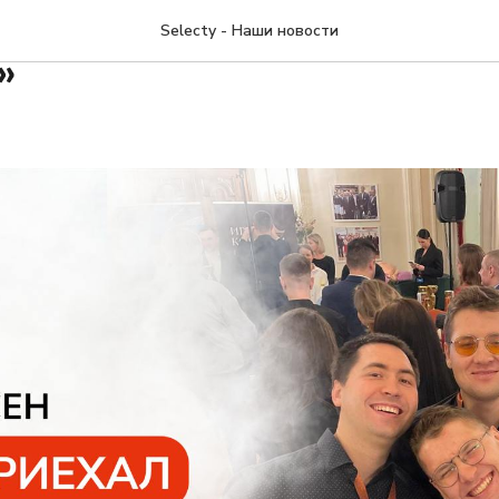
Selecty взяла бронзу в 
Selecty - Наши новости
»