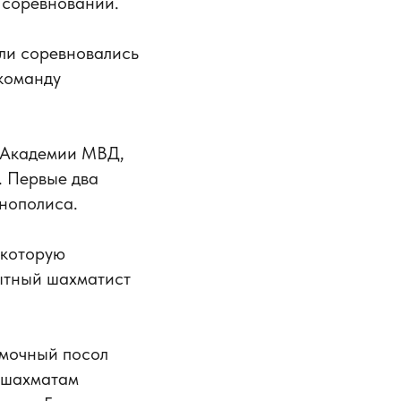
 соревновании.
ли соревновались
команду
ы Академии МВД,
. Первые два
нополиса.
 которую
пытный шахматист
омочный посол
 шахматам