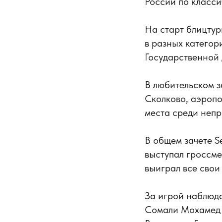
России по класси
На старт блицту
в разных катего
Государственной
В любительском з
Сколково, аэропо
места среди непр
В общем зачете S
выступал гроссме
выиграл все свои
За игрой наблюд
Сомали Мохамед 